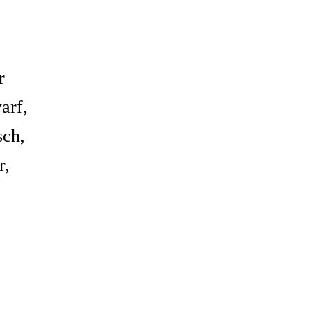
r
arf,
sch,
r,