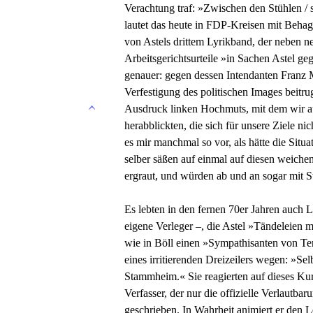
Verachtung traf: »Zwischen den Stühlen / si
lautet das heute in FDP-Kreisen mit Behag
von Astels drittem Lyrikband, der neben 
Arbeitsgerichtsurteile »in Sachen Astel g
genauer: gegen dessen Intendanten Franz M
Verfestigung des politischen Images beitru
Ausdruck linken Hochmuts, mit dem wir au
herabblickten, die sich für unsere Ziele n
es mir manchmal so vor, als hätte die Situ
selber säßen auf einmal auf diesen weichen
ergraut, und würden ab und an sogar mit St
Es lebten in den fernen 70er Jahren auch L
eigene Verleger –, die Astel »Tändeleien mi
wie in Böll einen »Sympathisanten von Ter
eines irritierenden Dreizeilers wegen: »Se
Stammheim.« Sie reagierten auf dieses Kurz
Verfasser, der nur die offizielle Verlautbar
geschrieben. In Wahrheit animiert er den L