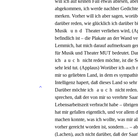
will ich auf keinen Fall etwas ablesen, ab
abgekommen, ich werde nachher Gedichte ab
merken. Vorher will ich aber sagen, worüb
darüber reden, wie glücklich ich darüber bi
Musik
und
Theater verliehen wird, (A
befindlich ist – die Plakate an der Wand v
Lemmich, hat mich darauf aufmerksam ge
für Musik und Theater MUT bedeutet. Dar
ich
auch
nicht reden möchte, ist die 
sehr leid tut. (Applaus) Worüber ich auch 
mir so geliebten Land, in dem es sympathis
Intelligenz hapert, daß dieses Land so sehr 
Darüber möchte ich
auch
nicht reden
sprechen, daß der von mir so verehrte Saa
Lebensarbeitszeit verbracht habe – übrigens
hat mir gefallen eigentlich, und vor allem 
machen konnte, was ich wollte, was mir al
vorher gereicht worden ist, sondern… – abe
(Lachen), auch nicht darüber, daß der Saa