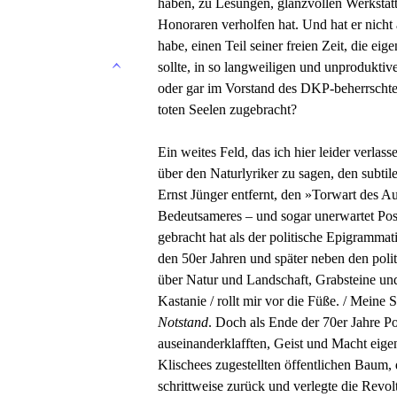
haben, zu Lesungen, glanzvollen Werkstat
Honoraren verholfen hat. Und hat er nicht
habe, einen Teil seiner freien Zeit, die ei
sollte, in so langweiligen und unprodukt
oder gar im Vorstand des DKP-beherrschten
toten Seelen zugebracht?
Ein weites Feld, das ich hier leider verla
über den Naturlyriker zu sagen, den subtil
Ernst Jünger entfernt, den »Torwart des A
Bedeutsameres – und sogar unerwartet Posi
gebracht hat als der politische Epigrammat
den 50er Jahren und später neben den polit
über Natur und Landschaft, Grabsteine un
Kastanie / rollt mir vor die Füße. / Meine 
Notstand
. Doch als Ende der 70er Jahre P
auseinanderklafften, Geist und Macht eige
Klischees zugestellten öffentlichen Baum,
schrittweise zurück und verlegte die Revo