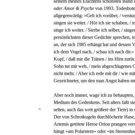
seinem meines Erachtens schönsten Band 
oder Amor & Psyche
von 1993. Todesboten
allgegenwärtig: »Geh ich vorüber, / verstu
singen sie weiter. / Hör ich sie schaben, /
singe ich weiter. / Sterbe ich selber, / si
persönlichsten dieser Gedichte sprechen,
an, der sich 1985 erhängt hat und dessen V
ich dem Vogel nach, / schau ich nach dir.
Kopf, / daß mir die Tränen / ins Hirn zur
Sohn tut mir weh, / mein abgeschlagenes Gl
nicht mehr. / Aber ich rede mit dir / wie mi
Gezeichneter, um den man Angst haben m
Aber noch immer, wage ich zu behaupten, ist
Medium des Gedenkens. Seit alters faßt si
selten, auch das weit größere der Tiere) i
Der von Schrotkugeln durchlöcherte Hase,
Artemis getötete Heroe Orion prangen ver
hängt »am Polarstern« oder »im Sternenha