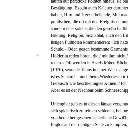
laufen auf paradoxe Pointen hinaus, sie ba
Bestätigung. Es gibt auch Kalauer darunter.
haben, Hirn und Herz erhellende, Mut mach
politischen, die oft mit den Ereignissen un
sondern eher solche, die den gesellschaft
Bildung, Religion, Sexualität, auch den Lit
listigen Fußnoten kommentieren: »Ich hatte
Schule.« Oder, gegen bestimmte Germanist
Hölderlin reden hören, die / mit ihm nicht /
reden.« Oft werden in Astels frühen Büch
(1970), sexuelle Tabus in einer Weise ang
ist es Scham? – noch beim Wiederlesen irr
Geräusch wie beschleunigtes Atmen, / Ich 
Aber es ist der Nachbar beim Schneeschip
Unleugbar gab es in diesen längst vergang
sich spielerisch zu reimen schienen, bei uns
von heute her gesehen lächerliche Gewißhe
fraglos auf der richtigen Seite zu kämpfen