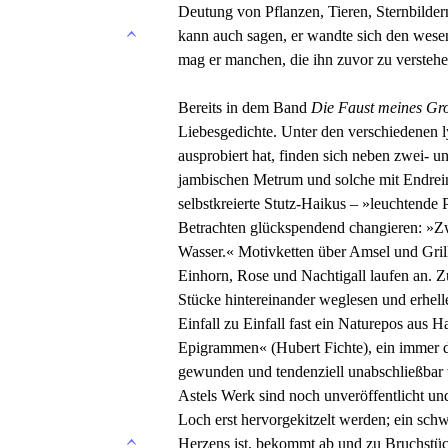
Deutung von Pflanzen, Tieren, Sternbilde
kann auch sagen, er wandte sich den wese
mag er manchen, die ihn zuvor zu verstehe
Bereits in dem Band
Die Faust meines Gr
Liebesgedichte. Unter den verschiedenen ly
ausprobiert hat, finden sich neben zwei-
jambischen Metrum und solche mit Endrei
selbstkreierte Stutz-Haikus – »leuchtende 
Betrachten glückspendend changieren: »Zw
Wasser.« Motivketten über Amsel und Gril
Einhorn, Rose und Nachtigall laufen an. Zu
Stücke hintereinander weglesen und erhelle
Einfall zu Einfall fast ein Naturepos aus
Epigrammen« (Hubert Fichte), ein immer di
gewunden und tendenziell unabschließbar 
Astels Werk sind noch unveröffentlicht un
Loch erst hervorgekitzelt werden; ein sch
Herzens ist, bekommt ab und zu Bruchstüc