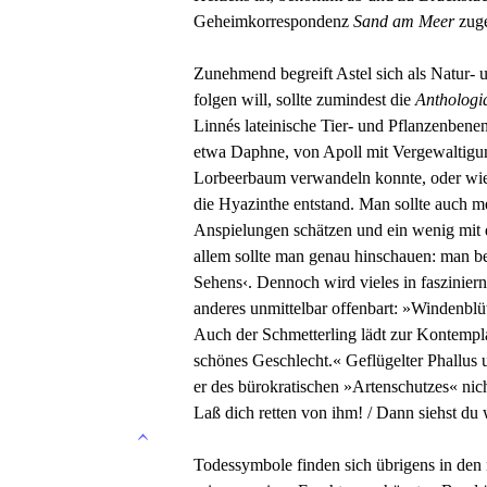
Geheimkorrespondenz
Sand am Meer
zuge
Zunehmend begreift Astel sich als Natur-
folgen will, sollte zumindest die
Anthologi
Linnés lateinische Tier- und Pflanzenbene
etwa Daphne, von Apoll mit Vergewaltigun
Lorbeerbaum verwandeln konnte, oder wie
die Hyazinthe entstand. Man sollte auch 
Anspielungen schätzen und ein wenig mit d
allem sollte man genau hinschauen: man bef
Sehens‹. Dennoch wird vieles in faszinier
anderes unmittelbar offenbart: »Windenblü
Auch der Schmetterling lädt zur Kontemplati
schönes Geschlecht.« Geflügelter Phallus u
er des bürokratischen »Artenschutzes« nich
Laß dich retten von ihm! / Dann siehst du 
Todessymbole finden sich übrigens in den 