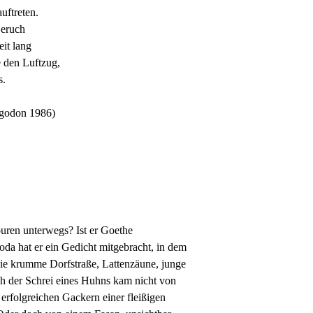
uftreten.
Geruch
eit lang
e den Luftzug,
s.
igodon 1986)
uren unterwegs? Ist er Goethe
oda hat er ein Gedicht mitgebracht, in dem
die krumme Dorfstraße, Lattenzäune, junge
ch der Schrei eines Huhns kam nicht von
rfolgreichen Gackern einer fleißigen