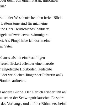
Oder doch von einem Fasan, unsichtbar
ern?
zaun, der Westdeutschen den freien Blick
. Lattenzäune sind für mich eine
üne Herz Deutschlands: halbierte
gelt auf zwei etwas stämmigere
ert. Als Pimpf habe ich dort meine
em Vater.
haussaals mit einer staubigen
resen flackert offenbar eine marode
 eingefettete Holzboden, gedeckte
ahl der weiblichen Jünger der Führerin an?)
ioniere auftreten.
nz andere Bühne. Der Geruch erinnert ihn an
Rauschen der Schwingtür lauschte. Es spürt
 des Vorhangs, und auf der Bühne erscheint