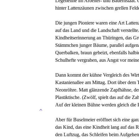
Legehenne im Arbeiter- und Bauernstaat. 
hinter Lattenzäunen zwischen grellen Feld
Die jungen Pioniere waren eine Art Latten
auf das Land und die Landschaft verstellte
Kindheitserinnerung an Thüringen, das Gr
Stämmchen junger Bäume, parallel aufgena
Querbalken, braun gebeizt, ebenfalls halbi
Schulhefte vergraben, aus Angst vor mein
Dann kommt der kühne Vergleich des Wirts
Kastanienallee am Mittag. Dort über dem T
Neonröhre. Matt glänzende Zapfhähne, der
Plastiktische. (Zwölf, spielt das auf die Z
Auf der kleinen Bühne werden gleich die P
Aber für Buselmeier eröffnet sich eine ga
das Kind, das eine Kindheit lang auf das 
den Luftzug, das Schleifen beim Aufgehen