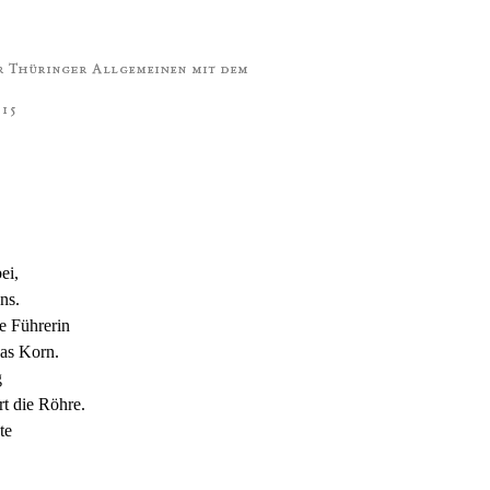
ei,
ns.
e Führerin
das Korn.
g
rt die Röhre.
te